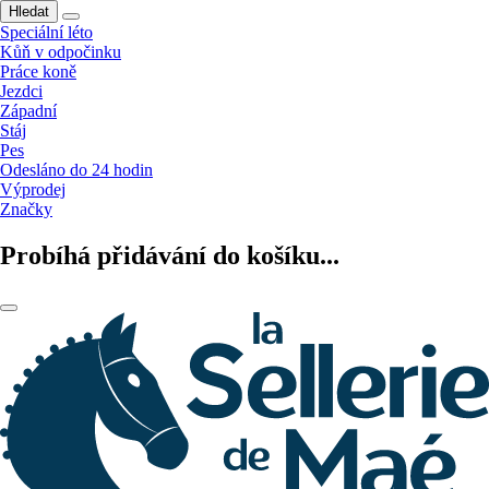
Hledat
Speciální léto
Kůň v odpočinku
Práce koně
Jezdci
Západní
Stáj
Pes
Odesláno do 24 hodin
Výprodej
Značky
Probíhá přidávání do košíku...