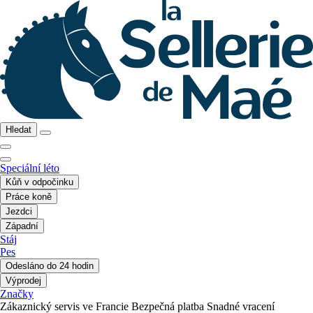
Hledat
Speciální léto
Kůň v odpočinku
Práce koně
Jezdci
Západní
Stáj
Pes
Odesláno do 24 hodin
Výprodej
Značky
Zákaznický servis ve Francie
Bezpečná platba
Snadné vracení