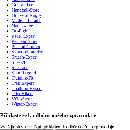
Golf and co
Handball-Store
House of Rugby
Made in Paradis
Nauti-wave
On-Fight
Padel-Expert
Pecheur-Store
Pet and Garden
Slowood Interior
Smash-Expert
Sneak'In
Sneakids
Sport is good
Training-Fit
Trek-Expert
Triathlon-Expert
TripnBikers
Vélo-Store
Winter-Expert
Přihlaste se k odběru našeho zpravodaje
Využijte slevu 10 % při přihlášení k odběru našeho zpravodaje.