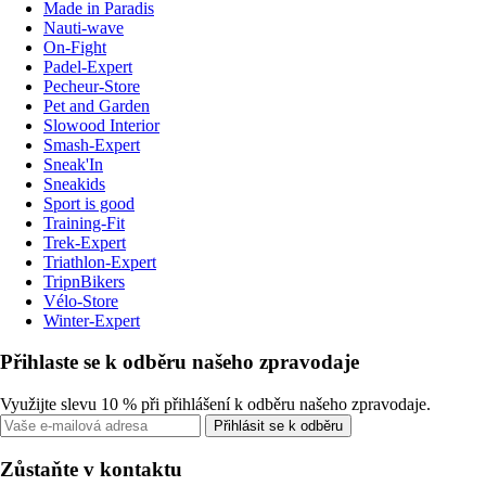
Made in Paradis
Nauti-wave
On-Fight
Padel-Expert
Pecheur-Store
Pet and Garden
Slowood Interior
Smash-Expert
Sneak'In
Sneakids
Sport is good
Training-Fit
Trek-Expert
Triathlon-Expert
TripnBikers
Vélo-Store
Winter-Expert
Přihlaste se k odběru našeho zpravodaje
Využijte slevu 10 % při přihlášení k odběru našeho zpravodaje.
Přihlásit se k odběru
Zůstaňte v kontaktu