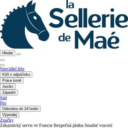
Hledat
Speciální léto
Kůň v odpočinku
Práce koně
Jezdci
Západní
Stáj
Pes
Odesláno do 24 hodin
Výprodej
Značky
Zákaznický servis ve Francie
Bezpečná platba
Snadné vracení