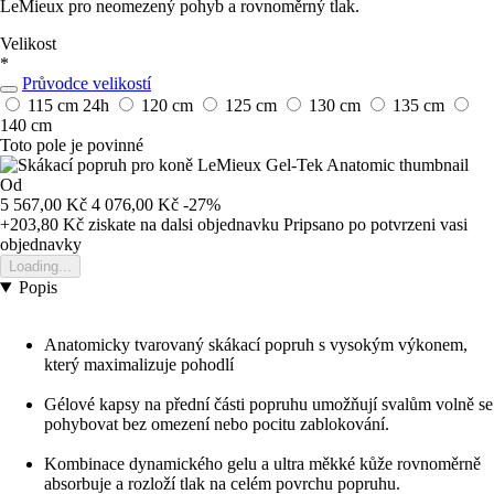
LeMieux pro neomezený pohyb a rovnoměrný tlak.
Velikost
*
Průvodce velikostí
115 cm
24h
120 cm
125 cm
130 cm
135 cm
140 cm
Toto pole je povinné
Od
5 567,00 Kč
4 076,00 Kč
-27%
+203,80 Kč
ziskate na dalsi objednavku
Pripsano po potvrzeni vasi
objednavky
Loading...
Popis
Anatomicky tvarovaný skákací popruh s vysokým výkonem,
který maximalizuje pohodlí
Gélové kapsy na přední části popruhu umožňují svalům volně se
pohybovat bez omezení nebo pocitu zablokování.
Kombinace dynamického gelu a ultra měkké kůže rovnoměrně
absorbuje a rozloží tlak na celém povrchu popruhu.