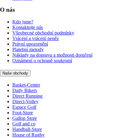
O nás
Kdo jsme?
Kontaktujte nás
Všeobecné obchodní podmínky
Vrácení a vrácení peněz
Právní upozornění
Platební metody
Náklady na dopravu a možnosti doručení
Oznámení o ochraně soukromí
Naše obchody
Basket-Center
Daily Bikers
Direct Running
Direct-Volley
Espace Golf
Foot-Store
Gallop Store
Golf and co
Handball-Store
House of Rugby