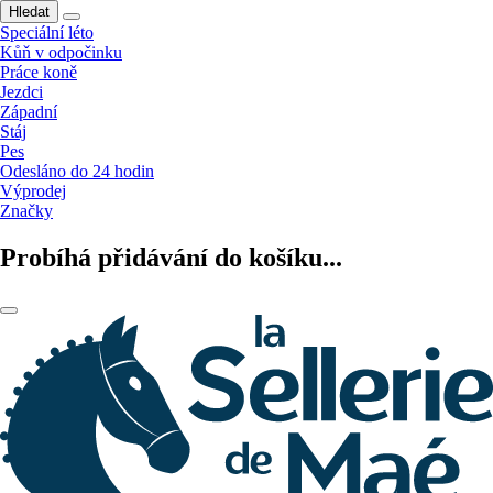
Hledat
Speciální léto
Kůň v odpočinku
Práce koně
Jezdci
Západní
Stáj
Pes
Odesláno do 24 hodin
Výprodej
Značky
Probíhá přidávání do košíku...