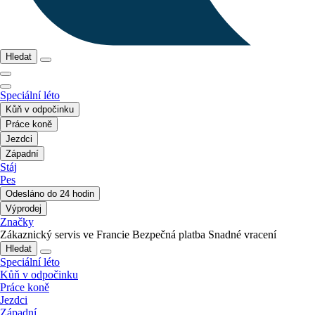
Hledat
Speciální léto
Kůň v odpočinku
Práce koně
Jezdci
Západní
Stáj
Pes
Odesláno do 24 hodin
Výprodej
Značky
Zákaznický servis ve Francie
Bezpečná platba
Snadné vracení
Hledat
Speciální léto
Kůň v odpočinku
Práce koně
Jezdci
Západní