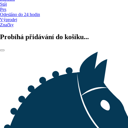
Stáj
Pes
Odesláno do 24 hodin
Výprodej
Značky
Probíhá přidávání do košíku...