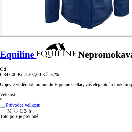
Equiline
Nepromokavá
Od
6 847,00 Kč
4 307,00 Kč
-37%
Objevte voděodolnou bundu Equiline Cellac, váš elegantní a funkční 
Velikost
*
Průvodce velikostí
M
L
24h
Toto pole je povinné