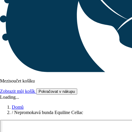
Mezisoučet košíku
Zobrazit můj košík
Pokračovat v nákupu
Loading...
Domů
/
Nepromokavá bunda Equiline Cellac