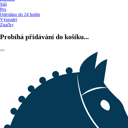
Stáj
Pes
Odesláno do 24 hodin
Výprodej
Značky
Probíhá přidávání do košíku...