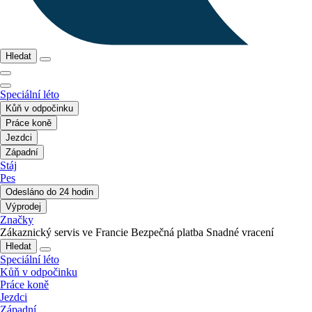
Hledat
Speciální léto
Kůň v odpočinku
Práce koně
Jezdci
Západní
Stáj
Pes
Odesláno do 24 hodin
Výprodej
Značky
Zákaznický servis ve Francie
Bezpečná platba
Snadné vracení
Hledat
Speciální léto
Kůň v odpočinku
Práce koně
Jezdci
Západní