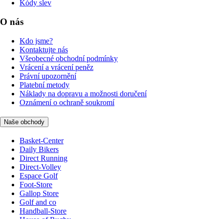
Kódy slev
O nás
Kdo jsme?
Kontaktujte nás
Všeobecné obchodní podmínky
Vrácení a vrácení peněz
Právní upozornění
Platební metody
Náklady na dopravu a možnosti doručení
Oznámení o ochraně soukromí
Naše obchody
Basket-Center
Daily Bikers
Direct Running
Direct-Volley
Espace Golf
Foot-Store
Gallop Store
Golf and co
Handball-Store