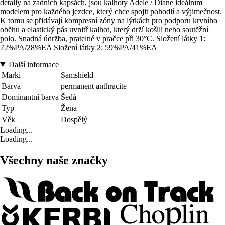
detaily na zadních kapsách, jsou kalhoty Adele / Diane ideálním
modelem pro každého jezdce, který chce spojit pohodlí a výjimečnost.
K tomu se přidávají kompresní zóny na lýtkách pro podporu krvního
oběhu a elastický pás uvnitř kalhot, který drží košili nebo soutěžní
polo. Snadná údržba, pratelné v pračce při 30°C. Složení látky 1:
72%PA/28%EA Složení látky 2: 59%PA/41%EA
Další informace
Marki
Samshield
Barva
permanent anthracite
Dominantní barva
Šedá
Typ
Žena
Věk
Dospělý
Loading...
Loading...
Všechny naše značky