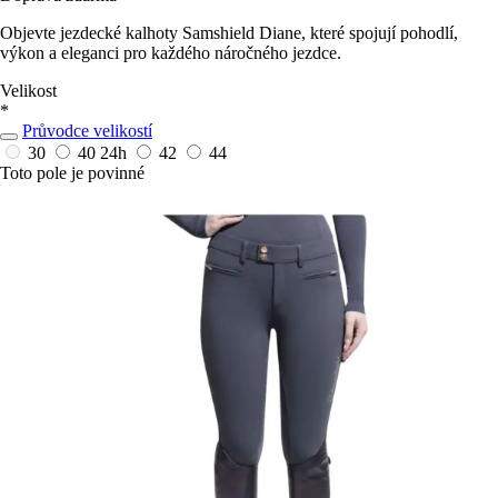
Objevte jezdecké kalhoty Samshield Diane, které spojují pohodlí,
výkon a eleganci pro každého náročného jezdce.
Velikost
*
Průvodce velikostí
30
40
24h
42
44
Toto pole je povinné