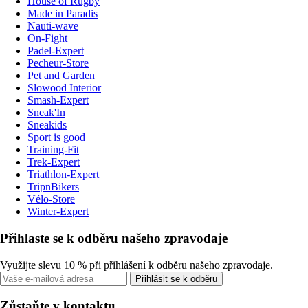
House of Rugby
Made in Paradis
Nauti-wave
On-Fight
Padel-Expert
Pecheur-Store
Pet and Garden
Slowood Interior
Smash-Expert
Sneak'In
Sneakids
Sport is good
Training-Fit
Trek-Expert
Triathlon-Expert
TripnBikers
Vélo-Store
Winter-Expert
Přihlaste se k odběru našeho zpravodaje
Využijte slevu 10 % při přihlášení k odběru našeho zpravodaje.
Přihlásit se k odběru
Zůstaňte v kontaktu