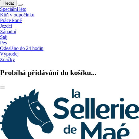
Hledat
Speciální léto
Kůň v odpočinku
Práce koně
Jezdci
Západní
Stáj
Pes
Odesláno do 24 hodin
Výprodej
Značky
Probíhá přidávání do košíku...