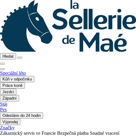
Hledat
Speciální léto
Kůň v odpočinku
Práce koně
Jezdci
Západní
Stáj
Pes
Odesláno do 24 hodin
Výprodej
Značky
Zákaznický servis ve Francie
Bezpečná platba
Snadné vracení