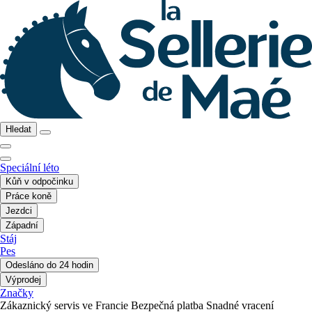
Hledat
Speciální léto
Kůň v odpočinku
Práce koně
Jezdci
Západní
Stáj
Pes
Odesláno do 24 hodin
Výprodej
Značky
Zákaznický servis ve Francie
Bezpečná platba
Snadné vracení