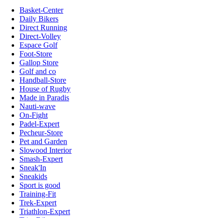
Basket-Center
Daily Bikers
Direct Running
Direct-Volley
Espace Golf
Foot-Store
Gallop Store
Golf and co
Handball-Store
House of Rugby
Made in Paradis
Nauti-wave
On-Fight
Padel-Expert
Pecheur-Store
Pet and Garden
Slowood Interior
Smash-Expert
Sneak'In
Sneakids
Sport is good
Training-Fit
Trek-Expert
Triathlon-Expert