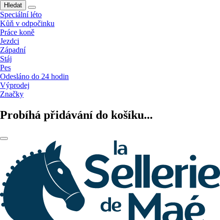
Hledat
Speciální léto
Kůň v odpočinku
Práce koně
Jezdci
Západní
Stáj
Pes
Odesláno do 24 hodin
Výprodej
Značky
Probíhá přidávání do košíku...