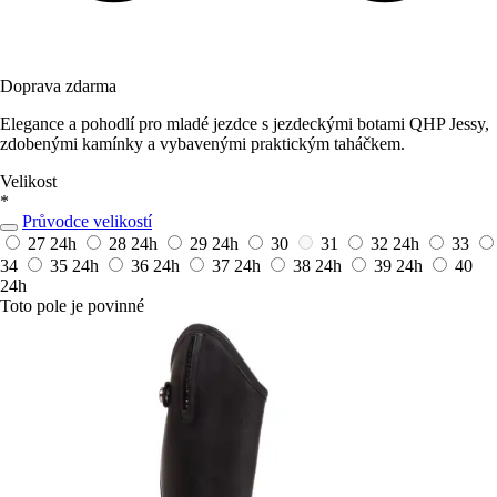
Doprava zdarma
Elegance a pohodlí pro mladé jezdce s jezdeckými botami QHP Jessy,
zdobenými kamínky a vybavenými praktickým taháčkem.
Velikost
*
Průvodce velikostí
27
24h
28
24h
29
24h
30
31
32
24h
33
34
35
24h
36
24h
37
24h
38
24h
39
24h
40
24h
Toto pole je povinné