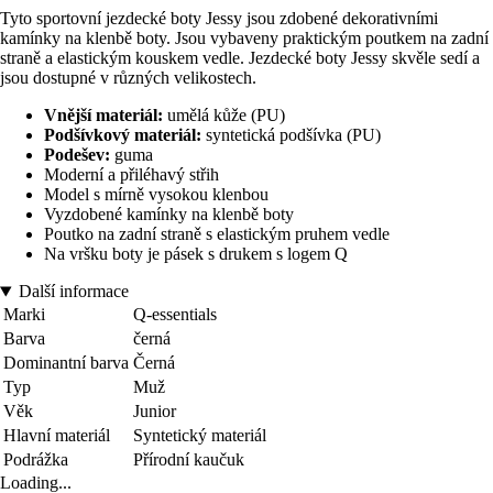
Tyto sportovní jezdecké boty Jessy jsou zdobené dekorativními
kamínky na klenbě boty. Jsou vybaveny praktickým poutkem na zadní
straně a elastickým kouskem vedle. Jezdecké boty Jessy skvěle sedí a
jsou dostupné v různých velikostech.
Vnější materiál:
umělá kůže (PU)
Podšívkový materiál:
syntetická podšívka (PU)
Podešev:
guma
Moderní a přiléhavý střih
Model s mírně vysokou klenbou
Vyzdobené kamínky na klenbě boty
Poutko na zadní straně s elastickým pruhem vedle
Na vršku boty je pásek s drukem s logem Q
Další informace
Marki
Q-essentials
Barva
černá
Dominantní barva
Černá
Typ
Muž
Věk
Junior
Hlavní materiál
Syntetický materiál
Podrážka
Přírodní kaučuk
Loading...