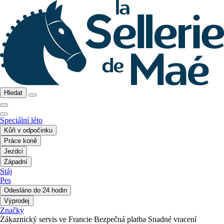
Hledat
Speciální léto
Kůň v odpočinku
Práce koně
Jezdci
Západní
Stáj
Pes
Odesláno do 24 hodin
Výprodej
Značky
Zákaznický servis ve Francie
Bezpečná platba
Snadné vracení