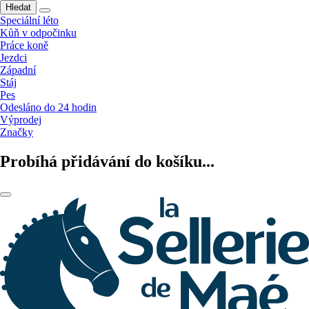
Hledat
Speciální léto
Kůň v odpočinku
Práce koně
Jezdci
Západní
Stáj
Pes
Odesláno do 24 hodin
Výprodej
Značky
Probíhá přidávání do košíku...