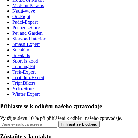
Made in Paradis
Nauti-wave
On-Fight
Padel-Expert
Pecheur-Store
Pet and Garden
Slowood Interior
Smash-Expert
Sneak'In
Sneakids
Sport is good
Training-Fit
Trek-Expert
Triathlon-Expert
TripnBikers
Vélo-Store
Winter-Expert
Přihlaste se k odběru našeho zpravodaje
Využijte slevu 10 % při přihlášení k odběru našeho zpravodaje.
Přihlásit se k odběru
Zůstaňte v kontaktu