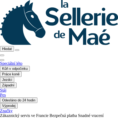
Hledat
Speciální léto
Kůň v odpočinku
Práce koně
Jezdci
Západní
Stáj
Pes
Odesláno do 24 hodin
Výprodej
Značky
Zákaznický servis ve Francie
Bezpečná platba
Snadné vracení