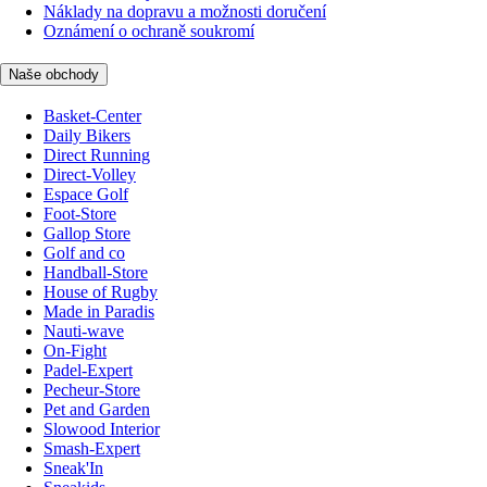
Náklady na dopravu a možnosti doručení
Oznámení o ochraně soukromí
Naše obchody
Basket-Center
Daily Bikers
Direct Running
Direct-Volley
Espace Golf
Foot-Store
Gallop Store
Golf and co
Handball-Store
House of Rugby
Made in Paradis
Nauti-wave
On-Fight
Padel-Expert
Pecheur-Store
Pet and Garden
Slowood Interior
Smash-Expert
Sneak'In