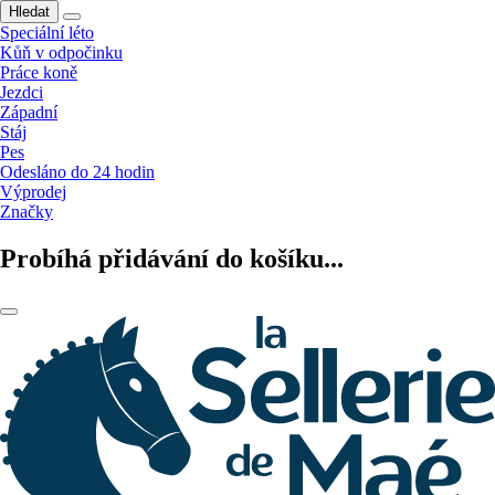
Hledat
Speciální léto
Kůň v odpočinku
Práce koně
Jezdci
Západní
Stáj
Pes
Odesláno do 24 hodin
Výprodej
Značky
Probíhá přidávání do košíku...