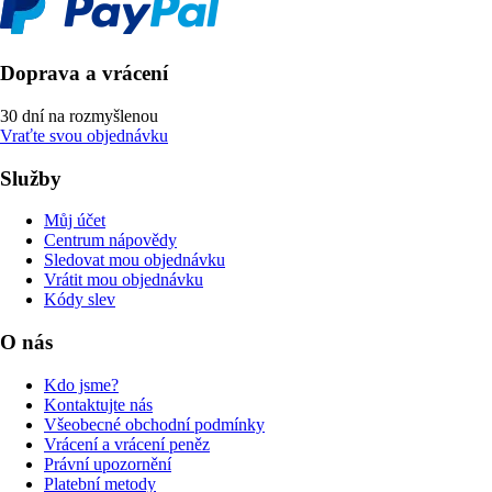
Doprava a vrácení
30 dní na rozmyšlenou
Vraťte svou objednávku
Služby
Můj účet
Centrum nápovědy
Sledovat mou objednávku
Vrátit mou objednávku
Kódy slev
O nás
Kdo jsme?
Kontaktujte nás
Všeobecné obchodní podmínky
Vrácení a vrácení peněz
Právní upozornění
Platební metody