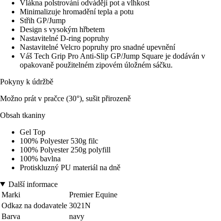
Vlákna polstrování odvádějí pot a vlhkost
Minimalizuje hromadění tepla a potu
Střih GP/Jump
Design s vysokým hřbetem
Nastavitelné D-ring popruhy
Nastavitelné Velcro popruhy pro snadné upevnění
Váš Tech Grip Pro Anti-Slip GP/Jump Square je dodáván v
opakovaně použitelném zipovém úložném sáčku.
Pokyny k údržbě
Možno prát v pračce (30°), sušit přirozeně
Obsah tkaniny
Gel Top
100% Polyester 530g filc
100% Polyester 250g polyfill
100% bavlna
Protiskluzný PU materiál na dně
Další informace
Marki
Premier Equine
Odkaz na dodavatele
3021N
Barva
navy