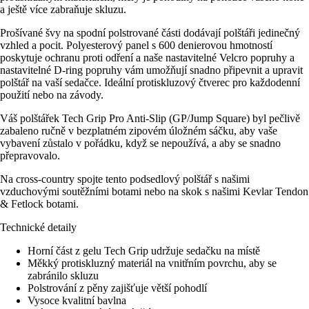
a ještě více zabraňuje skluzu.
Prošívané švy na spodní polstrované části dodávají polštáři jedinečný
vzhled a pocit. Polyesterový panel s 600 denierovou hmotností
poskytuje ochranu proti odření a naše nastavitelné Velcro popruhy a
nastavitelné D-ring popruhy vám umožňují snadno připevnit a upravit
polštář na vaší sedačce. Ideální protiskluzový čtverec pro každodenní
použití nebo na závody.
Váš polštářek Tech Grip Pro Anti-Slip (GP/Jump Square) byl pečlivě
zabaleno ručně v bezplatném zipovém úložném sáčku, aby vaše
vybavení zůstalo v pořádku, když se nepoužívá, a aby se snadno
přepravovalo.
Na cross-country spojte tento podsedlový polštář s našimi
vzduchovými soutěžními botami nebo na skok s našimi Kevlar Tendon
& Fetlock botami.
Technické detaily
Horní část z gelu Tech Grip udržuje sedačku na místě
Měkký protiskluzný materiál na vnitřním povrchu, aby se
zabránilo skluzu
Polstrování z pěny zajišťuje větší pohodlí
Vysoce kvalitní bavlna