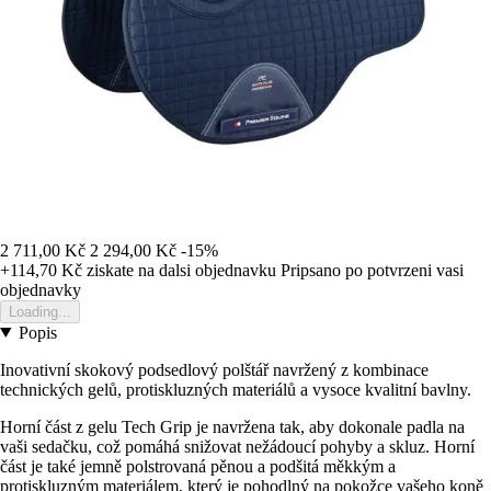
2 711,00 Kč
2 294,00 Kč
-15%
+114,70 Kč
ziskate na dalsi objednavku
Pripsano po potvrzeni vasi
objednavky
Loading...
Popis
Inovativní skokový podsedlový polštář navržený z kombinace
technických gelů, protiskluzných materiálů a vysoce kvalitní bavlny.
Horní část z gelu Tech Grip je navržena tak, aby dokonale padla na
vaši sedačku, což pomáhá snižovat nežádoucí pohyby a skluz. Horní
část je také jemně polstrovaná pěnou a podšitá měkkým a
protiskluzným materiálem, který je pohodlný na pokožce vašeho koně