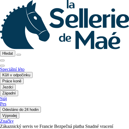
Hledat
Speciální léto
Kůň v odpočinku
Práce koně
Jezdci
Západní
Stáj
Pes
Odesláno do 24 hodin
Výprodej
Značky
Zákaznický servis ve Francie
Bezpečná platba
Snadné vracení