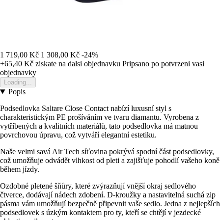
1 719,00 Kč
1 308,00 Kč
-24%
+65,40 Kč
ziskate na dalsi objednavku
Pripsano po potvrzeni vasi
objednavky
Loading...
Popis
Podsedlovka Saltare Close Contact nabízí luxusní styl s
charakteristickým PE prošíváním ve tvaru diamantu. Vyrobena z
vytříbených a kvalitních materiálů, tato podsedlovka má matnou
povrchovou úpravu, což vytváří elegantní estetiku.
Naše velmi savá Air Tech síťovina pokrývá spodní část podsedlovky,
což umožňuje odvádět vlhkost od pleti a zajišťuje pohodlí vašeho koně
během jízdy.
Ozdobné pletené šňůry, které zvýrazňují vnější okraj sedlového
čtverce, dodávají nádech zdobení. D-kroužky a nastavitelná suchá zip
pásma vám umožňují bezpečně připevnit vaše sedlo. Jedna z nejlepších
podsedlovek s úzkým kontaktem pro ty, kteří se chtějí v jezdecké