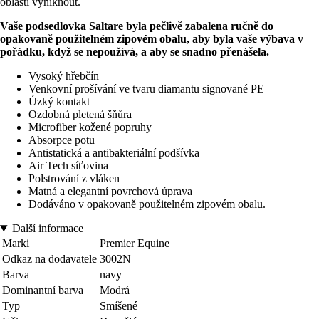
oblasti vyniknout.
Vaše podsedlovka Saltare byla pečlivě zabalena ručně do
opakovaně použitelném zipovém obalu, aby byla vaše výbava v
pořádku, když se nepoužívá, a aby se snadno přenášela.
Vysoký hřebčín
Venkovní prošívání ve tvaru diamantu signované PE
Úzký kontakt
Ozdobná pletená šňůra
Microfiber kožené popruhy
Absorpce potu
Antistatická a antibakteriální podšívka
Air Tech síťovina
Polstrování z vláken
Matná a elegantní povrchová úprava
Dodáváno v opakovaně použitelném zipovém obalu.
Další informace
Marki
Premier Equine
Odkaz na dodavatele
3002N
Barva
navy
Dominantní barva
Modrá
Typ
Smíšené