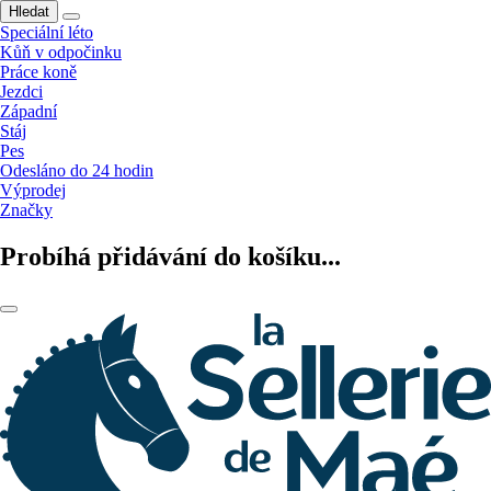
Hledat
Speciální léto
Kůň v odpočinku
Práce koně
Jezdci
Západní
Stáj
Pes
Odesláno do 24 hodin
Výprodej
Značky
Probíhá přidávání do košíku...