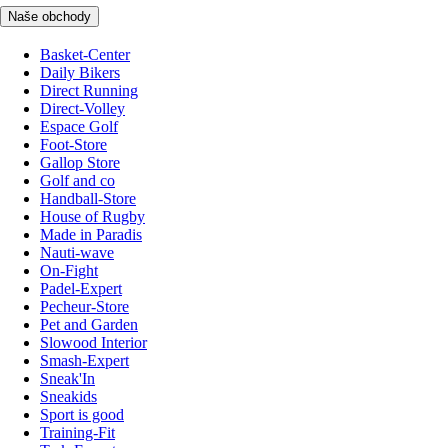
Naše obchody
Basket-Center
Daily Bikers
Direct Running
Direct-Volley
Espace Golf
Foot-Store
Gallop Store
Golf and co
Handball-Store
House of Rugby
Made in Paradis
Nauti-wave
On-Fight
Padel-Expert
Pecheur-Store
Pet and Garden
Slowood Interior
Smash-Expert
Sneak'In
Sneakids
Sport is good
Training-Fit