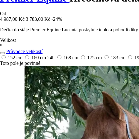
Od
4 987,00 Kč
3 783,00 Kč
-24%
Dečka do stáje Premier Equine Lucanta poskytuje teplo a pohodlí díky s
Velikost
*
Průvodce velikostí
152 cm
160 cm
24h
168 cm
175 cm
183 cm
1
Toto pole je povinné