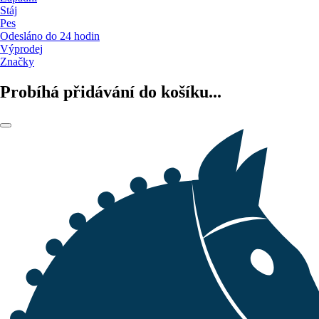
Stáj
Pes
Odesláno do 24 hodin
Výprodej
Značky
Probíhá přidávání do košíku...