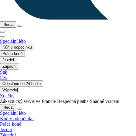
Hledat
Speciální léto
Kůň v odpočinku
Práce koně
Jezdci
Západní
Stáj
Pes
Odesláno do 24 hodin
Výprodej
Značky
Zákaznický servis ve Francie
Bezpečná platba
Snadné vracení
Hledat
Speciální léto
Kůň v odpočinku
Práce koně
Jezdci
Západní