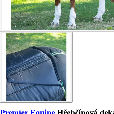
Premier Equine
Hřebčínová deka