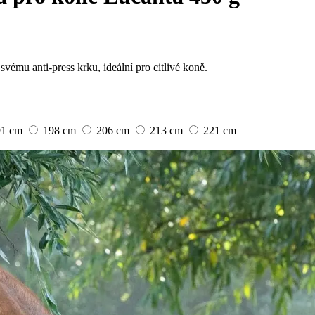
vému anti-press krku, ideální pro citlivé koně.
91 cm
198 cm
206 cm
213 cm
221 cm