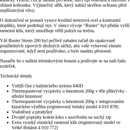
oblasti kohoutku. Výjimečný střih, který nabízí skvělou ochranu před
nepříznivými vlivy.
O dokončení se postará vysoce kvalitní nerezová ocel a kontrastní
doplňky, které podtrhují styl. V rámci vývoje "Buster" byl přidán vyšší
ramenní klín, který umožňuje větší pohyb na terénu.
Váš Buster Storm 200 byl pečlivě zabalen ručně do opakovaně
použitelných zipových úložných sáčků, aby vaše vybavení zůstalo
organizované, když není používáno, a bylo snadno přenosné.
Nasaďte ho s našimi tréninkovými botami a podívejte se na naši řadu
uzdeček.
Technické detaily
Vnější část z balistického nylonu 840D
Thermopastevné vycpávky o hmotnosti 200g v těle přikrývky -
střední hmotnost
Thermopastevné vycpávky o hmotnosti 200g v integrovaném
klasickém výstřihu (registrovaný britský model 4 010 878)
Vodotěsný a prodyšný
Dvojité popruhy kolem krku s uzavřením na suchý zip
Extra vysoký elastický ramenní klín (registrovaný model ve
Velké Británii 4 010 772)