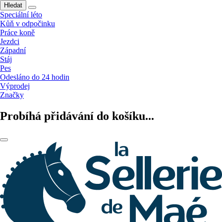
Hledat
Speciální léto
Kůň v odpočinku
Práce koně
Jezdci
Západní
Stáj
Pes
Odesláno do 24 hodin
Výprodej
Značky
Probíhá přidávání do košíku...