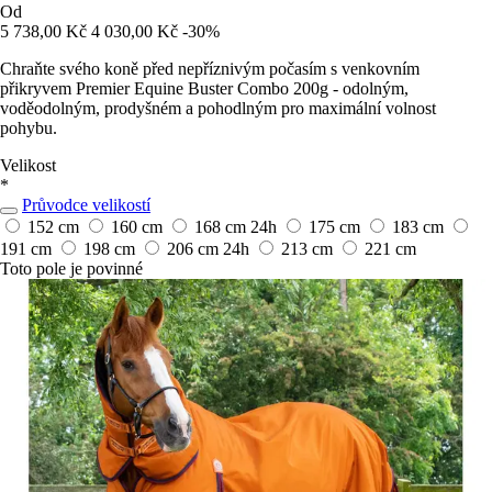
Od
5 738,00 Kč
4 030,00 Kč
-30%
Chraňte svého koně před nepříznivým počasím s venkovním
přikryvem Premier Equine Buster Combo 200g - odolným,
voděodolným, prodyšném a pohodlným pro maximální volnost
pohybu.
Velikost
*
Průvodce velikostí
152 cm
160 cm
168 cm
24h
175 cm
183 cm
191 cm
198 cm
206 cm
24h
213 cm
221 cm
Toto pole je povinné