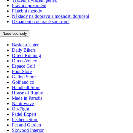
Vrácení a vrácení peněz
Právní upozornění
Platební metody
Náklady na dopravu a možnosti doručení
Oznámení o ochraně soukromí
Naše obchody
Basket-Center
Daily Bikers
Direct Running
Direct-Volley
Espace Golf
Foot-Store
Gallop Store
Golf and co
Handball-Store
House of Rugby
Made in Paradis
Nauti-wave
On-Fight
Padel-Expert
Pecheur-Store
Pet and Garden
Slowood Interior