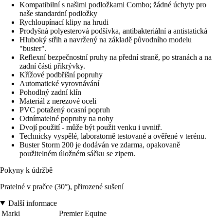
Kompatibilní s našimi podložkami Combo; žádné úchyty pro
naše standardní podložky
Rychloupínací klipy na hrudi
Prodyšná polyesterová podšívka, antibakteriální a antistatická
Hluboký střih a navržený na základě původního modelu
"buster".
Reflexní bezpečnostní pruhy na přední straně, po stranách a na
zadní části přikrývky.
Křížové podbřišní popruhy
Automatické vyrovnávání
Pohodlný zadní klín
Materiál z nerezové oceli
PVC potažený ocasní popruh
Odnímatelné popruhy na nohy
Dvojí použití - může být použit venku i uvnitř.
Technicky vyspělé, laboratorně testované a ověřené v terénu.
Buster Storm 200 je dodáván ve zdarma, opakovaně
použitelném úložném sáčku se zipem.
Pokyny k údržbě
Pratelné v pračce (30°), přirozené sušení
Další informace
Marki
Premier Equine