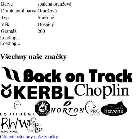
Barva
spálená oranžová
Dominantní barva
Oranžová
Typ
Smíšené
Věk
Dospělý
Gramáž
200
Loading...
Loading...
Všechny naše značky
Objevte všechny naše značky