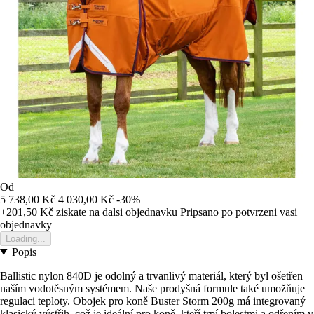
Od
5 738,00 Kč
4 030,00 Kč
-30%
+201,50 Kč
ziskate na dalsi objednavku
Pripsano po potvrzeni vasi
objednavky
Loading...
Popis
Ballistic nylon 840D je odolný a trvanlivý materiál, který byl ošetřen
naším vodotěsným systémem. Naše prodyšná formule také umožňuje
regulaci teploty. Obojek pro koně Buster Storm 200g má integrovaný
klasický výstřih, což je ideální pro koně, kteří trpí bolestmi a odřením v