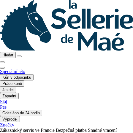
Hledat
Speciální léto
Kůň v odpočinku
Práce koně
Jezdci
Západní
Stáj
Pes
Odesláno do 24 hodin
Výprodej
Značky
Zákaznický servis ve Francie
Bezpečná platba
Snadné vracení