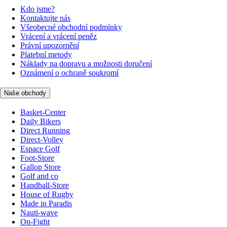
Kdo jsme?
Kontaktujte nás
Všeobecné obchodní podmínky
Vrácení a vrácení peněz
Právní upozornění
Platební metody
Náklady na dopravu a možnosti doručení
Oznámení o ochraně soukromí
Naše obchody
Basket-Center
Daily Bikers
Direct Running
Direct-Volley
Espace Golf
Foot-Store
Gallop Store
Golf and co
Handball-Store
House of Rugby
Made in Paradis
Nauti-wave
On-Fight