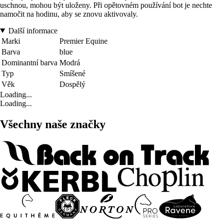
uschnou, mohou být uloženy. Při opětovném používání bot je nechte
namočit na hodinu, aby se znovu aktivovaly.
Další informace
Marki
Premier Equine
Barva
blue
Dominantní barva
Modrá
Typ
Smíšené
Věk
Dospělý
Loading...
Loading...
Všechny naše značky