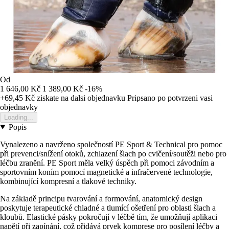
Od
1 646,00 Kč
1 389,00 Kč
-16%
+69,45 Kč
ziskate na dalsi objednavku
Pripsano po potvrzeni vasi
objednavky
Loading...
Popis
Vynalezeno a navrženo společností PE Sport & Technical pro pomoc
při prevenci/snížení otoků, zchlazení šlach po cvičení/soutěži nebo pro
léčbu zranění. PE Sport měla velký úspěch při pomoci závodním a
sportovním koním pomocí magnetické a infračervené technologie,
kombinující kompresní a tlakové techniky.
Na základě principu tvarování a formování, anatomický design
poskytuje terapeutické chladné a tlumící ošetření pro oblasti šlach a
kloubů. Elastické pásky pokročují v léčbě tím, že umožňují aplikaci
napětí při zapínání, což přidává prvek komprese pro posílení léčby a