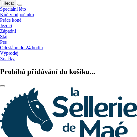
Hledat
Speciální léto
Kůň v odpočinku
Práce koně
Jezdci
Západní
Stáj
Pes
Odesláno do 24 hodin
Výprodej
Značky
Probíhá přidávání do košíku...