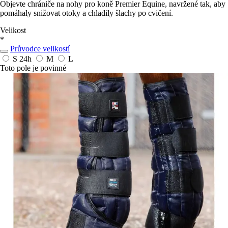
Objevte chrániče na nohy pro koně Premier Equine, navržené tak, aby
pomáhaly snižovat otoky a chladily šlachy po cvičení.
Velikost
*
Průvodce velikostí
S
24h
M
L
Toto pole je povinné