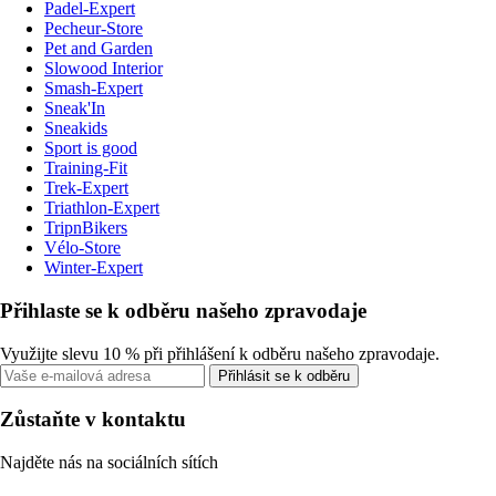
Padel-Expert
Pecheur-Store
Pet and Garden
Slowood Interior
Smash-Expert
Sneak'In
Sneakids
Sport is good
Training-Fit
Trek-Expert
Triathlon-Expert
TripnBikers
Vélo-Store
Winter-Expert
Přihlaste se k odběru našeho zpravodaje
Využijte slevu 10 % při přihlášení k odběru našeho zpravodaje.
Přihlásit se k odběru
Zůstaňte v kontaktu
Najděte nás na sociálních sítích