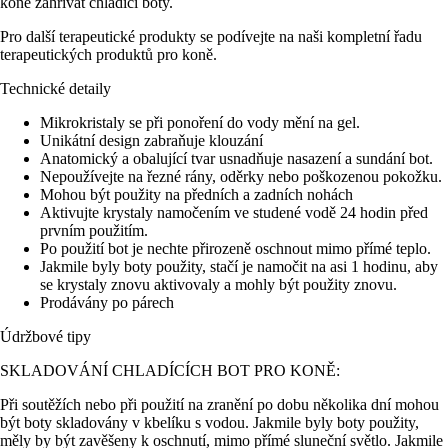
koně zahřívat chladící boty.
Pro další terapeutické produkty se podívejte na naši kompletní řadu
terapeutických produktů pro koně.
Technické detaily
Mikrokristaly se při ponoření do vody mění na gel.
Unikátní design zabraňuje klouzání
Anatomický a obalující tvar usnadňuje nasazení a sundání bot.
Nepoužívejte na řezné rány, oděrky nebo poškozenou pokožku.
Mohou být použity na předních a zadních nohách
Aktivujte krystaly namočením ve studené vodě 24 hodin před
prvním použitím.
Po použití bot je nechte přirozeně oschnout mimo přímé teplo.
Jakmile byly boty použity, stačí je namočit na asi 1 hodinu, aby
se krystaly znovu aktivovaly a mohly být použity znovu.
Prodávány po párech
Údržbové tipy
SKLADOVÁNÍ CHLADÍCÍCH BOT PRO KONĚ:
Při soutěžích nebo při použití na zranění po dobu několika dní mohou
být boty skladovány v kbelíku s vodou. Jakmile byly boty použity,
měly by být zavěšeny k oschnutí, mimo přímé sluneční světlo. Jakmile