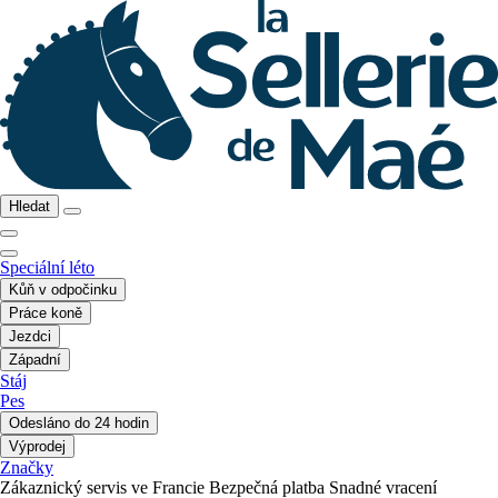
Hledat
Speciální léto
Kůň v odpočinku
Práce koně
Jezdci
Západní
Stáj
Pes
Odesláno do 24 hodin
Výprodej
Značky
Zákaznický servis ve Francie
Bezpečná platba
Snadné vracení