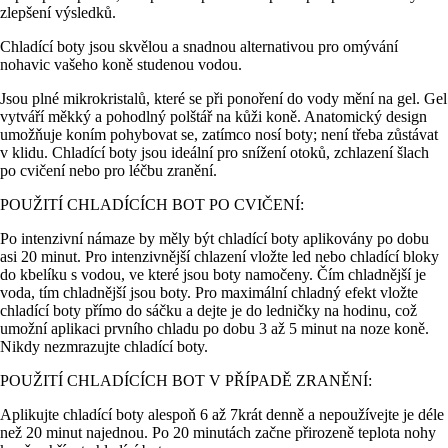
zlepšení výsledků.
Chladící boty jsou skvělou a snadnou alternativou pro omývání
nohavic vašeho koně studenou vodou.
Jsou plné mikrokristalů, které se při ponoření do vody mění na gel. Gel
vytváří měkký a pohodlný polštář na kůži koně. Anatomický design
umožňuje koním pohybovat se, zatímco nosí boty; není třeba zůstávat
v klidu. Chladící boty jsou ideální pro snížení otoků, zchlazení šlach
po cvičení nebo pro léčbu zranění.
POUŽITÍ CHLADÍCÍCH BOT PO CVIČENÍ:
Po intenzivní námaze by měly být chladící boty aplikovány po dobu
asi 20 minut. Pro intenzivnější chlazení vložte led nebo chladící bloky
do kbelíku s vodou, ve které jsou boty namočeny. Čím chladnější je
voda, tím chladnější jsou boty. Pro maximální chladný efekt vložte
chladící boty přímo do sáčku a dejte je do ledničky na hodinu, což
umožní aplikaci prvního chladu po dobu 3 až 5 minut na noze koně.
Nikdy nezmrazujte chladící boty.
POUŽITÍ CHLADÍCÍCH BOT V PŘÍPADĚ ZRANĚNÍ:
Aplikujte chladící boty alespoň 6 až 7krát denně a nepoužívejte je déle
než 20 minut najednou. Po 20 minutách začne přirozeně teplota nohy