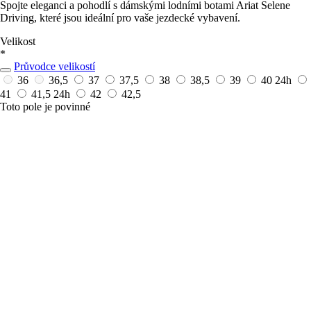
Spojte eleganci a pohodlí s dámskými lodními botami Ariat Selene
Driving, které jsou ideální pro vaše jezdecké vybavení.
Velikost
*
Průvodce velikostí
36
36,5
37
37,5
38
38,5
39
40
24h
41
41,5
24h
42
42,5
Toto pole je povinné