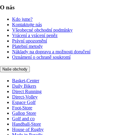
O nás
Kdo jsme?
Kontaktujte nás
Všeobecné obchodní podmínky
Vrácení a vrácení peněz
Právní upozornění
Platební metody
Náklady na dopravu a možnosti doručení
Oznámení o ochraně soukromí
Naše obchody
Basket-Center
Daily Bikers
Direct Running
Direct-Volley
Espace Golf
Foot-Store
Gallop Store
Golf and co
Handball-Store
House of Rugby
Made in Paradis