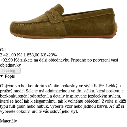
Od
2 421,00 Kč
1 858,00 Kč
-23%
+92,90 Kč
ziskate na dalsi objednavku
Pripsano po potvrzeni vasi
objednavky
Loading...
Popis
Objevte vrchol komfortu s těmito mokasíny ve stylu řidiče. Lehký a
pružný model Selene má odnímatelnou vnitřní stélku, která poskytuje
bezkonkurenční odpružení, a detaily inspirované jezdeckým stylem,
které se hodí jak k elegantnímu, tak k volnému oblečení. Zvolte si kůži
typu full-grain nebo nubuk, vyberte vzor nebo jednou barvu. Ať už si
vyberete cokoliv, určitě vás osloví jeho styl.
Materiály