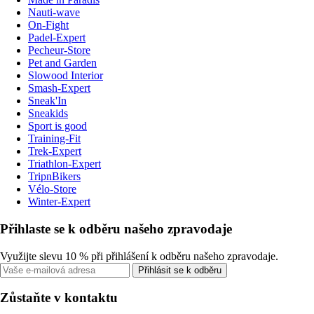
Nauti-wave
On-Fight
Padel-Expert
Pecheur-Store
Pet and Garden
Slowood Interior
Smash-Expert
Sneak'In
Sneakids
Sport is good
Training-Fit
Trek-Expert
Triathlon-Expert
TripnBikers
Vélo-Store
Winter-Expert
Přihlaste se k odběru našeho zpravodaje
Využijte slevu 10 % při přihlášení k odběru našeho zpravodaje.
Přihlásit se k odběru
Zůstaňte v kontaktu