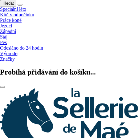
Hledat
Speciální léto
Kůň v odpočinku
Práce koně
Jezdci
Západní
Stáj
Pes
Odesláno do 24 hodin
Výprodej
Značky
Probíhá přidávání do košíku...