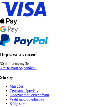
Doprava a vrácení
30 dní na rozmyšlenou
Vraťte svou objednávku
Služby
Můj účet
Centrum nápovědy
Sledovat mou objednávku
Vrátit mou objednávku
Kódy slev