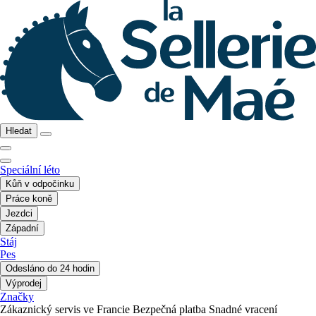
Hledat
Speciální léto
Kůň v odpočinku
Práce koně
Jezdci
Západní
Stáj
Pes
Odesláno do 24 hodin
Výprodej
Značky
Zákaznický servis ve Francie
Bezpečná platba
Snadné vracení