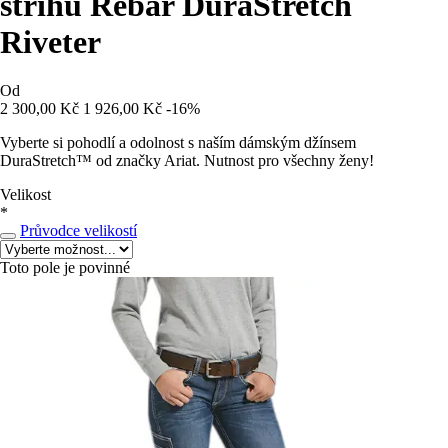
střihu Rebar DuraStretch
Riveter
Od
2 300,00 Kč
1 926,00 Kč
-16%
Vyberte si pohodlí a odolnost s naším dámským džínsem
DuraStretch™ od značky Ariat. Nutnost pro všechny ženy!
Velikost
*
Průvodce velikostí
Toto pole je povinné