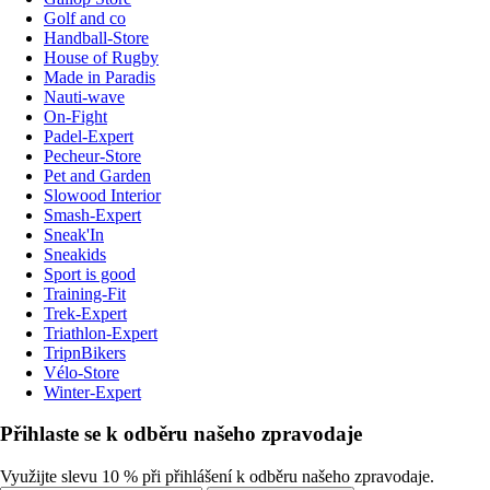
Golf and co
Handball-Store
House of Rugby
Made in Paradis
Nauti-wave
On-Fight
Padel-Expert
Pecheur-Store
Pet and Garden
Slowood Interior
Smash-Expert
Sneak'In
Sneakids
Sport is good
Training-Fit
Trek-Expert
Triathlon-Expert
TripnBikers
Vélo-Store
Winter-Expert
Přihlaste se k odběru našeho zpravodaje
Využijte slevu 10 % při přihlášení k odběru našeho zpravodaje.