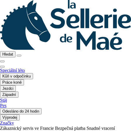
Hledat
Speciální léto
Kůň v odpočinku
Práce koně
Jezdci
Západní
Stáj
Pes
Odesláno do 24 hodin
Výprodej
Značky
Zákaznický servis ve Francie
Bezpečná platba
Snadné vracení