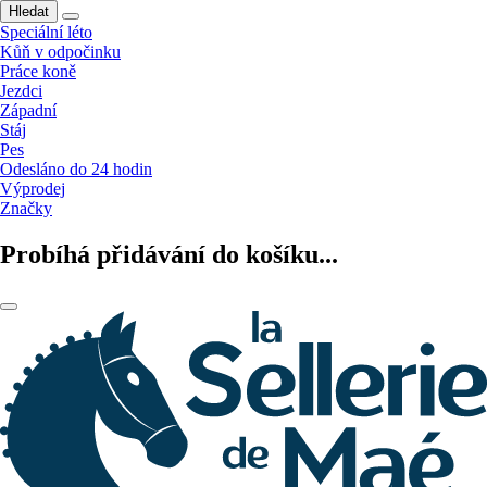
Hledat
Speciální léto
Kůň v odpočinku
Práce koně
Jezdci
Západní
Stáj
Pes
Odesláno do 24 hodin
Výprodej
Značky
Probíhá přidávání do košíku...