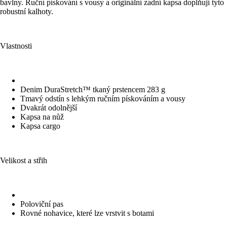
bavlny. Ruční pískování s vousy a originální zadní kapsa doplňují tyto
robustní kalhoty.
Vlastnosti
Denim DuraStretch™ tkaný prstencem 283 g
Tmavý odstín s lehkým ručním pískováním a vousy
Dvakrát odolnější
Kapsa na nůž
Kapsa cargo
Velikost a střih
Poloviční pas
Rovné nohavice, které lze vrstvit s botami