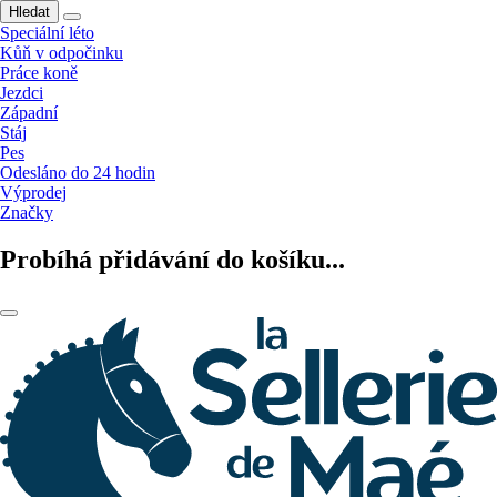
Hledat
Speciální léto
Kůň v odpočinku
Práce koně
Jezdci
Západní
Stáj
Pes
Odesláno do 24 hodin
Výprodej
Značky
Probíhá přidávání do košíku...