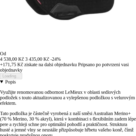
Od
4 538,00 Kč
3 435,00 Kč
-24%
+171,75 Kč
ziskate na dalsi objednavku
Pripsano po potvrzeni vasi
objednavky
Loading...
Popis
Využijte renomovanou odbornost LeMieux v oblasti sedlových
podložek s touto aktualizovanou a vylepšenou podložkou s velurovým
efektem.
Tato podložka je částečně vyrobená z naší směsi Australian Merino+
(70 % Merino, 30 % akryl), která v kombinaci s flexibilním zadem lépe
pere a rychleji schne pro optimální pohodlí a praktičnost. Struktura
husté a jemné vlny se neustále přizpůsobuje hřbetu vašeho koně, čímž
poskytuje prodyšnou oporu.