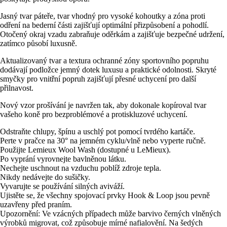
Jasný tvar páteře, tvar vhodný pro vysoké kohoutky a zóna proti
odření na bederní části zajišťují optimální přizpůsobení a pohodlí.
Otočený okraj vzadu zabraňuje oděrkám a zajišťuje bezpečné udržení,
zatímco působí luxusně.
Aktualizovaný tvar a textura ochranné zóny sportovního popruhu
dodávají podložce jemný dotek luxusu a praktické odolnosti. Skryté
smyčky pro vnitřní popruh zajišťují přesné uchycení pro další
přilnavost.
Nový vzor prošívání je navržen tak, aby dokonale kopíroval tvar
vašeho koně pro bezproblémové a protiskluzové uchycení.
Odstraňte chlupy, špínu a uschlý pot pomocí tvrdého kartáče.
Perte v pračce na 30° na jemném cyklu/vlně nebo vyperte ručně.
Použijte Lemieux Wool Wash (dostupné u LeMieux).
Po vyprání vyrovnejte bavlněnou látku.
Nechejte uschnout na vzduchu poblíž zdroje tepla.
Nikdy nedávejte do sušičky.
Vyvarujte se používání silných aviváží.
Ujistěte se, že všechny spojovací prvky Hook & Loop jsou pevně
uzavřeny před praním.
Upozornění: Ve vzácných případech může barvivo černých vlněných
výrobků migrovat, což způsobuje mírné nafialovění. Na šedých