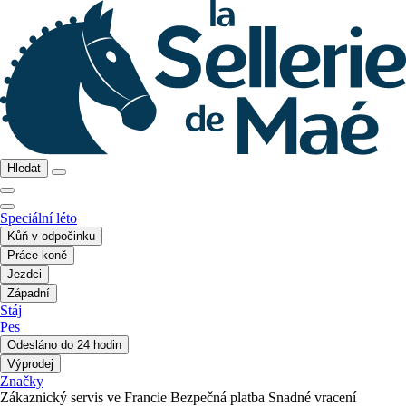
Hledat
Speciální léto
Kůň v odpočinku
Práce koně
Jezdci
Západní
Stáj
Pes
Odesláno do 24 hodin
Výprodej
Značky
Zákaznický servis ve Francie
Bezpečná platba
Snadné vracení