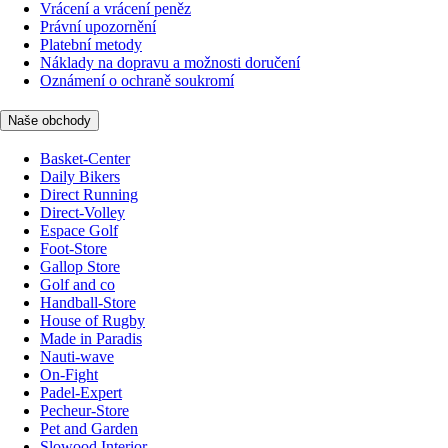
Vrácení a vrácení peněz
Právní upozornění
Platební metody
Náklady na dopravu a možnosti doručení
Oznámení o ochraně soukromí
Naše obchody
Basket-Center
Daily Bikers
Direct Running
Direct-Volley
Espace Golf
Foot-Store
Gallop Store
Golf and co
Handball-Store
House of Rugby
Made in Paradis
Nauti-wave
On-Fight
Padel-Expert
Pecheur-Store
Pet and Garden
Slowood Interior