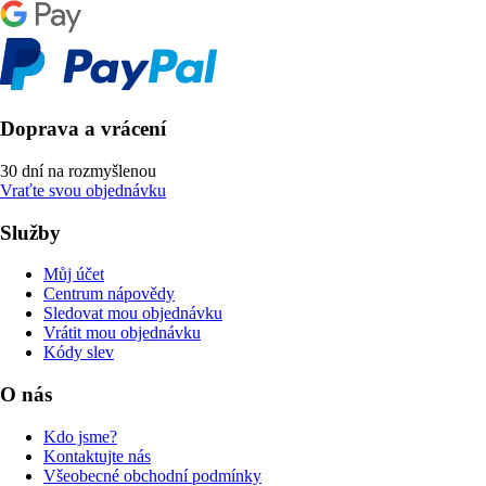
Doprava a vrácení
30 dní na rozmyšlenou
Vraťte svou objednávku
Služby
Můj účet
Centrum nápovědy
Sledovat mou objednávku
Vrátit mou objednávku
Kódy slev
O nás
Kdo jsme?
Kontaktujte nás
Všeobecné obchodní podmínky