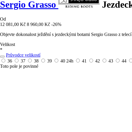
Sergio Grasso
Jezdeck
Od
12 081,00 Kč
8 960,00 Kč
-26%
Objevte dokonalost ježdění s jezdeckými botami Sergio Grasso z tele
Velikost
*
Průvodce velikostí
36
37
38
39
40
24h
41
42
43
44
Toto pole je povinné