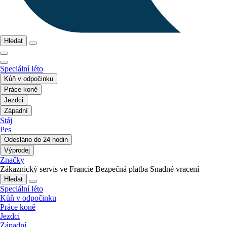
Hledat
Speciální léto
Kůň v odpočinku
Práce koně
Jezdci
Západní
Stáj
Pes
Odesláno do 24 hodin
Výprodej
Značky
Zákaznický servis ve Francie
Bezpečná platba
Snadné vracení
Hledat
Speciální léto
Kůň v odpočinku
Práce koně
Jezdci
Západní