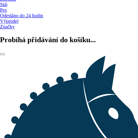
Stáj
Pes
Odesláno do 24 hodin
Výprodej
Značky
Probíhá přidávání do košíku...