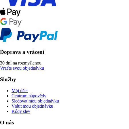
Doprava a vrácení
30 dní na rozmyšlenou
Vraťte svou objednávku
Služby
Můj účet
Centrum nápovědy
Sledovat mou objednávku
Vrátit mou objednávku
Kódy slev
O nás