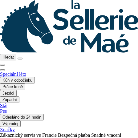
Hledat
Speciální léto
Kůň v odpočinku
Práce koně
Jezdci
Západní
Stáj
Pes
Odesláno do 24 hodin
Výprodej
Značky
Zákaznický servis ve Francie
Bezpečná platba
Snadné vracení