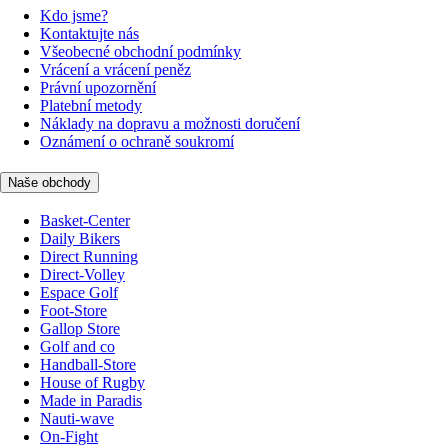
Kdo jsme?
Kontaktujte nás
Všeobecné obchodní podmínky
Vrácení a vrácení peněz
Právní upozornění
Platební metody
Náklady na dopravu a možnosti doručení
Oznámení o ochraně soukromí
Naše obchody
Basket-Center
Daily Bikers
Direct Running
Direct-Volley
Espace Golf
Foot-Store
Gallop Store
Golf and co
Handball-Store
House of Rugby
Made in Paradis
Nauti-wave
On-Fight