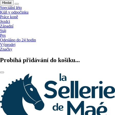
Hledat
Speciální léto
Kůň v odpočinku
Práce koně
Jezdci
Západní
Stáj
Pes
Odesláno do 24 hodin
Výprodej
Značky
Probíhá přidávání do košíku...