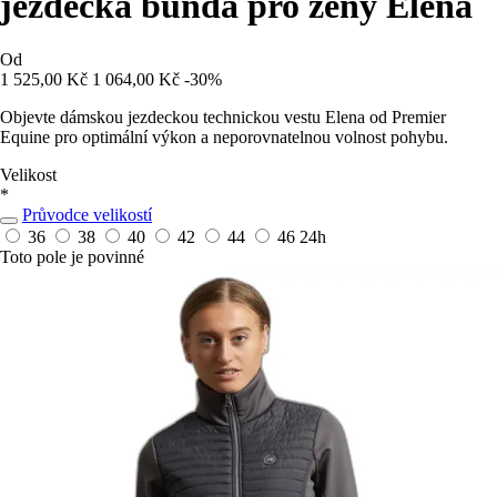
jezdecká bunda pro ženy Elena
Od
1 525,00 Kč
1 064,00 Kč
-30%
Objevte dámskou jezdeckou technickou vestu Elena od Premier
Equine pro optimální výkon a neporovnatelnou volnost pohybu.
Velikost
*
Průvodce velikostí
36
38
40
42
44
46
24h
Toto pole je povinné