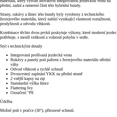
materiálu, který vytváří inovativní integrovanou jezdeckou vestu na
přední, zadní a ramenní části této hybridní bundy.
Strany, rukávy a límec této bundy byly vyrobeny z technického
žerzejového materiálu, který nabízí vynikající vlastnosti roztažnosti,
prodyšnosti a odvodu vlhkosti.
Kombinace těchto dvou prvků poskytuje výkony, které moderní jezdec
potřebuje, s menší velikostí a volností pohybu v sedle.
Styl s technickými detaily
Integrovaná prošívaná jezdecká vesta
Rukávy a panely pod pažemi z žerzejového materiálu střední
váhy
Odvod vlhkosti a rychlé schnutí
Dvoucestný zapínání YKK na přední straně
2 vnější kapsy na zip
Standardní výška límce
Flattering švy
Označení "PE
Údržba
Možné prát v pračce (30°), přirozené schnutí.